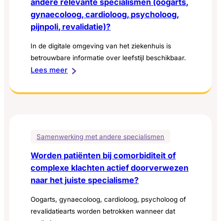
andere relevante specialismen (oogarts,
gynaecoloog, cardioloog, psycholoog,
pijnpoli, revalidatie)?
In de digitale omgeving van het ziekenhuis is
betrouwbare informatie over leefstijl beschikbaar.
:
Lees meer
Is
er
structurele
samenwerking
met
Samenwerking met andere specialismen
andere
Worden patiënten bij comorbiditeit of
relevante
complexe klachten actief doorverwezen
specialismen
naar het juiste specialisme?
(oogarts,
gynaecoloog,
Oogarts, gynaecoloog, cardioloog, psycholoog of
cardioloog,
revalidatiearts worden betrokken wanneer dat