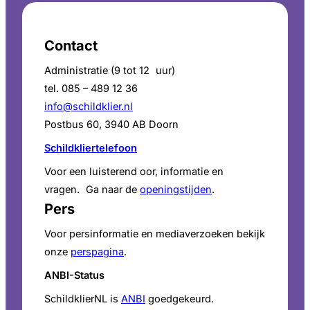
verschillende
specialismen
Contact
te
betrekken
Administratie (9 tot 12 uur)
waar
tel. 085 – 489 12 36
nodig?
info@schildklier.nl
Postbus 60, 3940 AB Doorn
Schildkliertelefoon
Voor een luisterend oor, informatie en
vragen. Ga naar de
openingstijden
.
Pers
Voor persinformatie en mediaverzoeken bekijk
onze
perspagina
.
ANBI-Status
SchildklierNL is
ANBI
goedgekeurd.