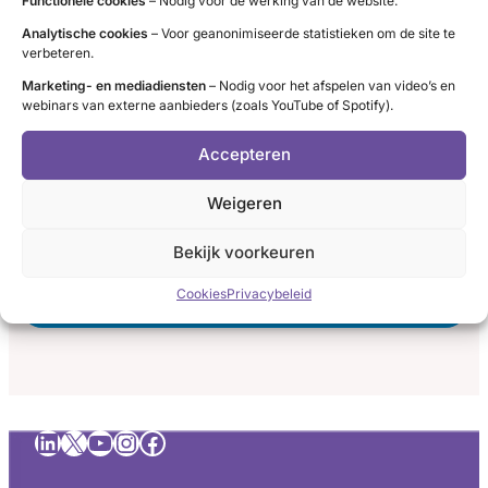
Functionele cookies
– Nodig voor de werking van de website.
uitwisseling
Analytische cookies
– Voor geanonimiseerde statistieken om de site te
tussen
verbeteren.
specialisten
Samenwerking met andere specialismen
Marketing- en mediadiensten
– Nodig voor het afspelen van video’s en
binnen
webinars van externe aanbieders (zoals YouTube of Spotify).
Zijn multidisciplinaire overleggen breed
ons
genoeg opgezet om verschillende
Accepteren
ziekenhuis
specialismen te betrekken waar nodig?
goed
Weigeren
geregeld
Alle betrokken specialisten delen informatie en er
en
is één consistent verhaal naar de patiënt.
Bekijk voorkeuren
:
teruggekoppeld
Lees meer
Cookies
Privacybeleid
Zijn
aan
multidisciplinaire
de
overleggen
patiënt?
breed
genoeg
LinkedIn
X
YouTube
Instagram
Facebook
opgezet
om