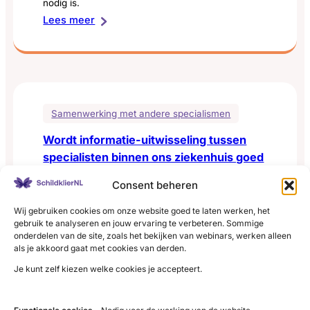
psycholoog,
nodig is.
:
Lees meer
pijnpoli,
Worden
revalidatie)?
patiënten
bij
comorbiditeit
of
Samenwerking met andere specialismen
complexe
Wordt informatie-uitwisseling tussen
klachten
specialisten binnen ons ziekenhuis goed
actief
geregeld en teruggekoppeld aan de
doorverwezen
Consent beheren
patiënt?
naar
Wij gebruiken cookies om onze website goed te laten werken, het
het
Bij comorbiditeit of complexe klachten wordt tijdig
gebruik te analyseren en jouw ervaring te verbeteren. Sommige
juiste
en gericht doorverwezen naar het juiste
onderdelen van de site, zoals het bekijken van webinars, werken alleen
als je akkoord gaat met cookies van derden.
specialisme.
specialisme?
:
Lees meer
Je kunt zelf kiezen welke cookies je accepteert.
Wordt
informatie-