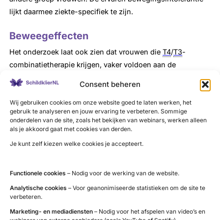
lijkt daarmee ziekte-specifiek te zijn.
Beweegeffecten
Het onderzoek laat ook zien dat vrouwen die
T4
/
T3
-
combinatietherapie krijgen, vaker voldoen aan de
Beweegrichtlijn dan vrouwen die alleen
T4
gebruiken.
Consent beheren
Verder blijkt dat vrouwen met
comorbiditeit
juist vaker
Wij gebruiken cookies om onze website goed te laten werken, het
voldoen aan de Beweegrichtlijn dan vrouwen
gebruik te analyseren en jouw ervaring te verbeteren. Sommige
zonder
comorbiditeit
. Dit lijkt verrassend, maar mogelijk
onderdelen van de site, zoals het bekijken van webinars, werken alleen
zijn vrouwen met meerdere chronische aandoeningen zich
als je akkoord gaat met cookies van derden.
beter bewust van het belang van beweging als preventief
Je kunt zelf kiezen welke cookies je accepteert.
middel en/of stimuleert hun huisarts of fysiotherapeut ze
extra.
Functionele cookies
– Nodig voor de werking van de website.
Beweegklachten bij behandelde hypothyreoïdie kunnen
Analytische cookies
– Voor geanonimiseerde statistieken om de site te
zowel een barrière als een stimulans vormen voor het
verbeteren.
uitoefenen van sport en beweging. Zo kan de aandoening
Marketing- en mediadiensten
– Nodig voor het afspelen van video’s en