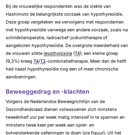
Bij de vrouwelijke respondenten was de ziekte van
Hashimoto de belangrijkste oorzaak van hypothyreoïdie.
Deze groep vergeleken we vervolgens met respondenten
met hypothyreoïdie vanwege een andere oorzaak, zoals na
schildklieroperatie, radioactief-jodiumtherapie of
aangeboren hypothyreoïdie. De overgrote meerderheid van
de vrouwen slikte
levothyroxine
(
T4
); een kleine groep
(9,3%) kreeg
T4
/
T3
-combinatietherapie. Meer dan de helft
had naast hypothyreoïdie nog een of meer chronische
aandoeningen.
Beweeggedrag en -klachten
Volgens de Nederlandse Beweegrichtlijn van de
Gezondheidsraad dienen volwassenen zich minstens
tweeënhalf uur per week matig intensief in te spannen en
minstens twee keer per week aan spier- en
botversterkende oefeningen te doen (zie figuur). Uit het