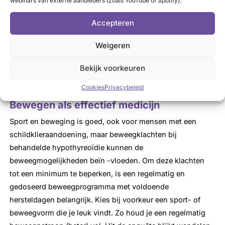
webinars van externe aanbieders (zoals YouTube of Spotify).
het vermogen om te bewegen beperken, terwijl regelmatig
bewegen juist verdere fysieke achteruitgang door de
Accepteren
aandoening kan voor -komen. Uit het onderzoek blijkt
bijvoorbeeld dat vermoeid – heid en energiegebrek worden
Weigeren
ervaren als meest negatief effect van sporten en bewegen,
terwijl energie verbetering juist wordt gezien als een
Bekijk voorkeuren
belangrijk positief effect hiervan.
Cookies
Privacybeleid
Bewegen als effectief medicijn
Sport en beweging is goed, ook voor mensen met een
schildklieraandoening, maar beweegklachten bij
behandelde hypothyreoïdie kunnen de
beweegmogelijkheden beïn -vloeden. Om deze klachten
tot een minimum te beperken, is een regelmatig en
gedoseerd beweegprogramma met voldoende
hersteldagen belangrijk. Kies bij voorkeur een sport- of
beweegvorm die je leuk vindt. Zo houd je een regelmatig