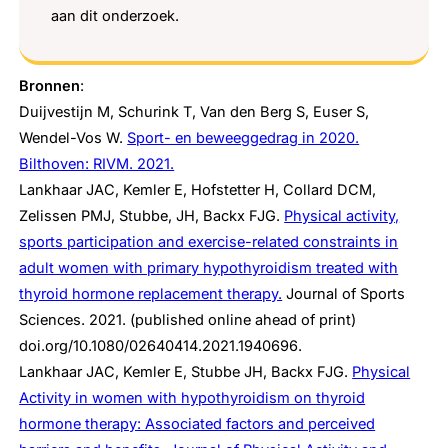
aan dit onderzoek.
Bronnen
:
Duijvestijn M, Schurink T, Van den Berg S, Euser S,
Wendel-Vos W.
Sport- en beweeggedrag in 2020.
Bilthoven: RIVM. 2021.
Lankhaar JAC, Kemler E, Hofstetter H, Collard DCM,
Zelissen PMJ, Stubbe, JH, Backx FJG.
Physical activity,
sports participation and exercise-related constraints in
adult women with primary hypothyroidism treated with
thyroid hormone replacement therapy.
Journal of Sports
Sciences. 2021. (published online ahead of print)
doi.org/10.1080/02640414.2021.1940696.
Lankhaar JAC, Kemler E, Stubbe JH, Backx FJG.
Physical
Activity in women with hypothyroidism on thyroid
hormone therapy: Associated factors and perceived