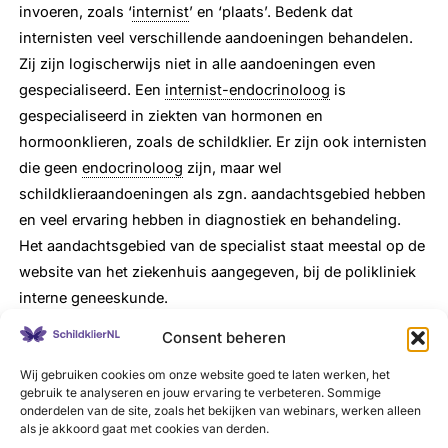
invoeren, zoals ‘
internist
’ en ‘plaats’. Bedenk dat
internisten veel verschillende aandoeningen behandelen.
Zij zijn logischerwijs niet in alle aandoeningen even
gespecialiseerd. Een
internist-endocrinoloog
is
gespecialiseerd in ziekten van hormonen en
hormoonklieren, zoals de schildklier. Er zijn ook internisten
die geen
endocrinoloog
zijn, maar wel
schildklieraandoeningen als zgn. aandachtsgebied hebben
en veel ervaring hebben in diagnostiek en behandeling.
Het aandachtsgebied van de specialist staat meestal op de
website van het ziekenhuis aangegeven, bij de polikliniek
interne geneeskunde.
Consent beheren
Specialisme
endocrinologie
Wij gebruiken cookies om onze website goed te laten werken, het
Op ZorgkaartNederland.nl staan
1
57 internisten met de
gebruik te analyseren en jouw ervaring te verbeteren. Sommige
specialisatie
endocrinologie
(maart 2024).
onderdelen van de site, zoals het bekijken van webinars, werken alleen
als je akkoord gaat met cookies van derden.