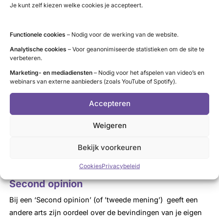
De keuze voor een arts is heel persoonlijk
Je kunt zelf kiezen welke cookies je accepteert.
Naast deskundigheid is het belangrijk dat je een arts kiest
Functionele cookies
– Nodig voor de werking van de website.
die bij jou past. Als je een chronische aandoening hebt,
zoals schildklierziekte, bouw je tenslotte een langdurige
Analytische cookies
– Voor geanonimiseerde statistieken om de site te
verbeteren.
band op met je arts. Bepaal wat jij belangrijk vindt.
Tips:
Marketing- en mediadiensten
– Nodig voor het afspelen van video’s en
webinars van externe aanbieders (zoals YouTube of Spotify).
lees meningen van andere patiënten
(
zorgkaartnederland.nl
)
Accepteren
bespreek met je huisarts wat voor jou telt
Weigeren
maak zo mogelijk eerst kennis
informeer bij je zorgverzekeraar
Bekijk voorkeuren
Bron:
Patiëntenfederatie Nederland
Cookies
Privacybeleid
Second opinion
Bij een ‘Second opinion’ (of ’tweede mening’) geeft een
andere arts zijn oordeel over de bevindingen van je eigen