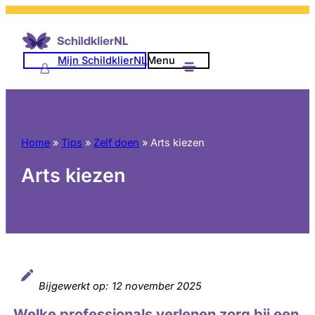
Ga
naar
de
Mijn SchildklierNL
Menu
inhoud
Home
»
Tips
»
Zelf doen
»
Arts kiezen
Arts kiezen
Bijgewerkt op:
12 november 2025
Welke professionals verlenen zorg bij een