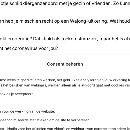
tje schildklierganzenbord met je gezin of vrienden. Zo kunnen
an heb je misschien recht op een Wajong-uitkering. Wat houdt
ldklieroperatie? Dat klinkt als toekomstmuziek, maar het is al
t het coronavirus voor jou?
 Feit of Fabel.
Consent beheren
 In je recht, Columns en Feit of Fabel?
nze website goed te laten werken, het gebruik te analyseren en jouw ervaring
ls het bekijken van webinars, werken alleen als je akkoord gaat met cookies va
agazine Schild gratis
ookies je accepteert.
land
– gratis voor donateurs – dat eens per kwartaal verschijn
 voor de werking van de website.
ontvang je de laatste twee magazines die zijn verschenen.
 geanonimiseerde statistieken om de site te verbeteren.
ten
– Nodig voor het afspelen van video’s en webinars van externe aanbieders (z