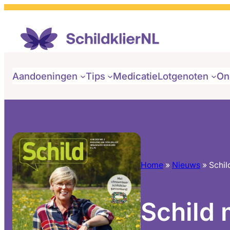
Aandoeningen
Tips
Medicatie
Lotgenoten
On
Home
»
Nieuws
»
Schil
Schild 