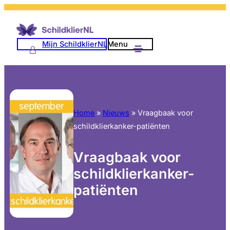
Mijn SchildklierNL
Menu
Home
»
Nieuws
»
Vraagbaak voor
schildklierkanker-patiënten
Vraagbaak voor
schildklierkanker-
patiënten