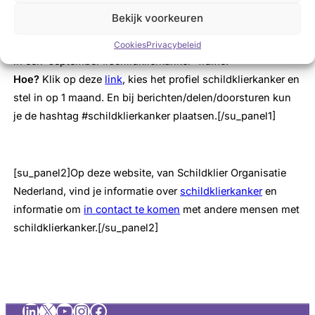
Hoe kun
jij
laten zien dat je goede zorg voor
Bekijk voorkeuren
schildklierkankerpatiënten belangrijk vindt?
Zet in de maand september je profielfoto op sociale media
Cookies
Privacybeleid
in een ‘september #schildklierkanker’-frame.
Hoe?
Klik op deze
link
, kies het profiel schildklierkanker en
stel in op 1 maand. En bij berichten/delen/doorsturen kun
je de hashtag #schildklierkanker plaatsen.[/su_panel1]
[su_panel2]Op deze website, van Schildklier Organisatie
Nederland, vind je informatie over
schildklierkanker
en
informatie om
in contact te komen
met andere mensen met
schildklierkanker.[/su_panel2]
LinkedIn
X
YouTube
Instagram
Facebook