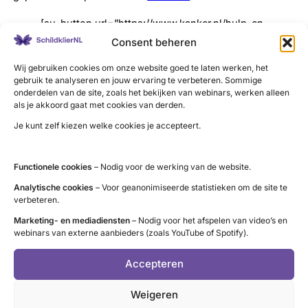
[su_button url=”https://www.kanker.nl/hulp-en-
ondersteuning/stel-je-vraag-aan-een-
Consent beheren
professional/schildklierkanker” target=”blank”
Wij gebruiken cookies om onze website goed te laten werken, het
background=”#7f186b” icon=”icon: external-link”]Stel je
gebruik te analyseren en jouw ervaring te verbeteren. Sommige
onderdelen van de site, zoals het bekijken van webinars, werken alleen
vraag aan een professional (kanker.nl)[/su_button]
als je akkoord gaat met cookies van derden.
Je kunt zelf kiezen welke cookies je accepteert.
[su_panel1]
September is de jaarlijkse
Functionele cookies
– Nodig voor de werking van de website.
schildklierkankermaand!
Analytische cookies
– Voor geanonimiseerde statistieken om de site te
Dé maand om de noodzaak van goede kwaliteit van zorg
verbeteren.
voor schildklierkankerpatiënten te onderstrepen.
Marketing- en mediadiensten
– Nodig voor het afspelen van video’s en
Schildklier Organisatie Nederland (SON) laat deze maand
webinars van externe aanbieders (zoals YouTube of Spotify).
elke maandag één van de nieuwe ontwikkelingen zien op
Accepteren
het gebied van schildklierkanker, op onze website en via
sociale media.
Weigeren