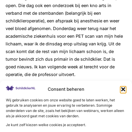
open. Die dag ook een onderzoek bij een kno arts in
verband met de stembanden (belangrijk bij een
schildklieroperatie), een afspraak bij anesthesie en weer
veel bloed afgenomen. Donderdag weer terug naar het
academische ziekenhuis voor een PET scan van mijn hele
lichaam, waar ik de dinsdag erop uitslag van krijg. Uit de
scan komt dat de rest van mijn lichaam schoon is, de
tumor bevindt zich dus primair in de schildklier. Dat is
goed nieuws. Ik kan volgende week al terecht voor de
operatie, die de professor uitvoert.
Eindelijk een diagnose
Consent beheren
Wij gebruiken cookies om onze website goed te laten werken, het
De operatie duurt een stuk langer dan gedacht, totaal 3,5
gebruik te analyseren en jouw ervaring te verbeteren. Sommige
uur, maar met een belangrijke reden. De prof legt uit dat ze
onderdelen van de site, zoals het bekijken van webinars, werken alleen
als je akkoord gaat met cookies van derden.
nu de helft hebben verwijderd, omdat ze denken dat het
Je kunt zelf kiezen welke cookies je accepteert.
ook nog mogelijk is dat het misschien toch goedaardig is.