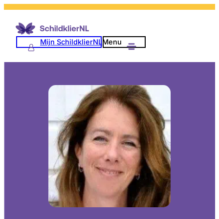
Mijn SchildklierNL
Menu