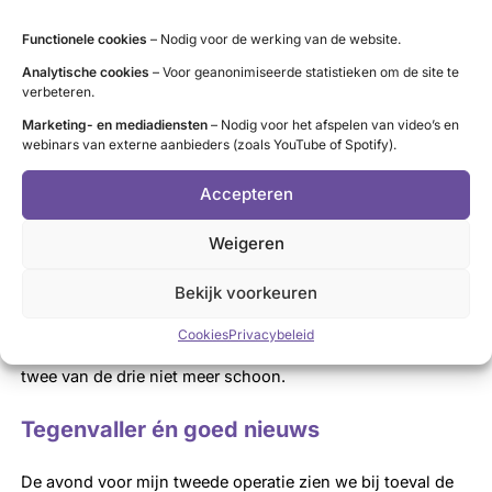
De tumor zag er zo goed uit, dat ze die ter plekke met een
patholoog erbij kort hebben bekeken, die niet kon
Functionele cookies
– Nodig voor de werking van de website.
uitsluiten dat het misschien goedaardig is en dus hebben
Analytische cookies
– Voor geanonimiseerde statistieken om de site te
ze besloten nu nog niet de hele schildklier te verwijderen.
verbeteren.
Het is wachten op de resultaten van het uitgebreide
Marketing- en mediadiensten
– Nodig voor het afspelen van video’s en
webinars van externe aanbieders (zoals YouTube of Spotify).
pathologisch onderzoek, waarschijnlijk eind volgende
week. Helaas laat die uitslag iets langer op zich wachten
Accepteren
en begin december krijg ik eindelijk te horen wat er nu
precies aan de hand is. Het is medullair schildklierkanker,
Weigeren
dat betekent dat er een tweede operatie nodig is om de rest
van de schildklier te verwijderen en de aangrenzende
Bekijk voorkeuren
lymfen. Dit gebeurt begin januari. Tijdens de eerste
Cookies
Privacybeleid
operatie waren er al lymfen meegenomen en helaas zijn
twee van de drie niet meer schoon.
Tegenvaller én goed nieuws
De avond voor mijn tweede operatie zien we bij toeval de