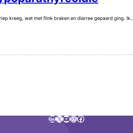
griep kreeg, wat met flink braken en diarree gepaard ging. Ik
LinkedIn
X
YouTube
Instagram
Facebook