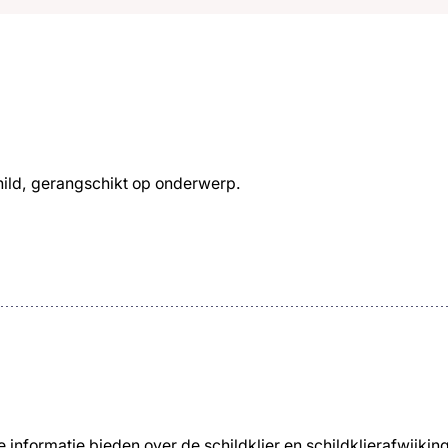
child, gerangschikt op onderwerp.
 informatie bieden over de schildklier en schildklierafwijkin