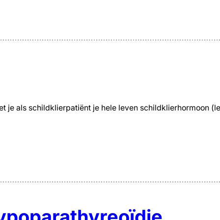
ls schildklierpatiënt je hele leven schildklierhormoon (le
ypoparathyreoïdie