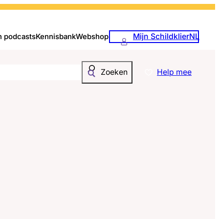
Mijn SchildklierNL
n podcasts
Kennisbank
Webshop
Help mee
Zoeken