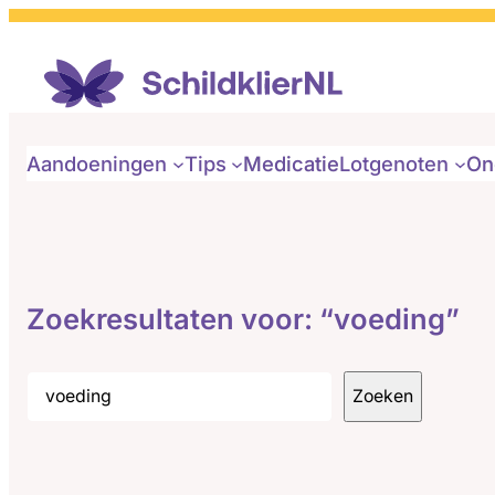
Ga
naar
de
inhoud
Aandoeningen
Tips
Medicatie
Lotgenoten
On
Zoekresultaten voor: “voeding”
Zoeken
Zoeken