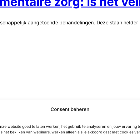
entaire zorg: is het veil
schappelijk aangetoonde behandelingen. Deze staan helder om
Consent beheren
 kan ik zelf doen om me beter te voelen?”
nze website goed te laten werken, het gebruik te analyseren en jouw ervaring
ls het bekijken van webinars, werken alleen als je akkoord gaat met cookies va