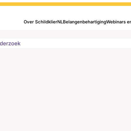
Over SchildklierNL
Belangenbehartiging
Webinars e
derzoek