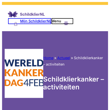
Mijn SchildklierNL
Menu
Home
»
Actueel
»
Schildklierkanker
– activiteiten
Schildklierkanker –
activiteiten