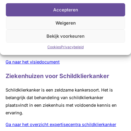
oor schildklierkanker noodzakelijk is en hoe dit er uit moet
Accepteren
zien vanuit het perspectief van
rrvaringsdeskundige schildklierpatiënten. Met deze visie
Weigeren
wil SON bijdragen aan de ontwikkelingen om in Nederland
de best mogelijke en toekomstbestendige zorg voor
Bekijk voorkeuren
patiënten met (verdenking op) schildklierkanker te
Cookies
Privacybeleid
realiseren.
Ga naar het visiedocument
Ziekenhuizen voor Schildklierkanker
Schildklierkanker is een zeldzame kankersoort. Het is
belangrijk dat behandeling van schildklierkanker
plaatsvindt in een ziekenhuis met voldoende kennis en
ervaring.
Ga naar het overzicht expertisecentra schildklierkanker