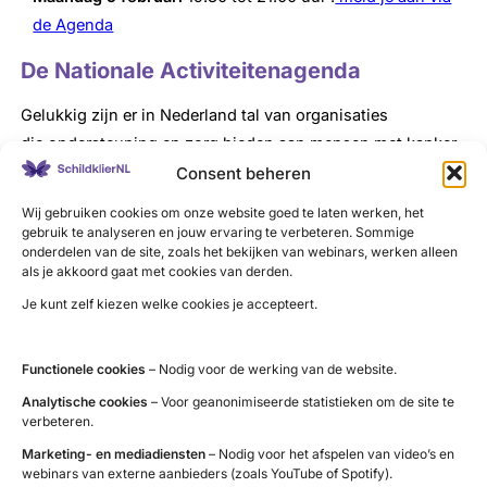
de Agenda
De Nationale Activiteitenagenda
Gelukkig zijn er in Nederland tal van organisaties
die ondersteuning en zorg bieden aan mensen met kanker
en hun naasten. Dit gebeurt onder andere door het
Consent beheren
organiseren van speciale activiteiten.
Wij gebruiken cookies om onze website goed te laten werken, het
gebruik te analyseren en jouw ervaring te verbeteren. Sommige
Lees alles over Wereldkankerdag 2024
onderdelen van de site, zoals het bekijken van webinars, werken alleen
als je akkoord gaat met cookies van derden.
Waar vind je zorg en ondersteuning bij
Je kunt zelf kiezen welke cookies je accepteert.
schildklierkanker?
Visiedocument
Functionele cookies
– Nodig voor de werking van de website.
Analytische cookies
– Voor geanonimiseerde statistieken om de site te
Wij hebben een visiedocument geschreven over expertzorg
verbeteren.
rondom schildklierkanker. In het visiedocument zetten we
Marketing- en mediadiensten
– Nodig voor het afspelen van video’s en
webinars van externe aanbieders (zoals YouTube of Spotify).
uiteen waarom expertzorg