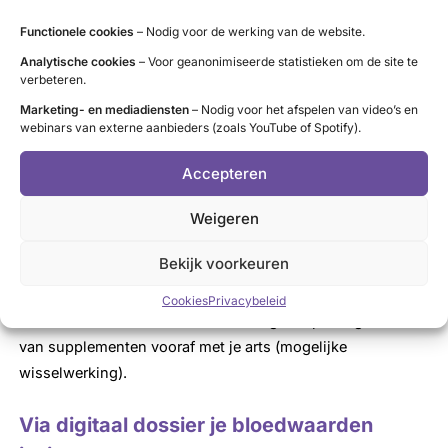
Functionele cookies
– Nodig voor de werking van de website.
Controleer in de apotheek of je hetzelfde merk
Analytische cookies
– Voor geanonimiseerde statistieken om de site te
schildkliermedicijn hebt meegekregen.
verbeteren.
Weet hoe je met de medicatie om moet gaan. Check de
Marketing- en mediadiensten
– Nodig voor het afspelen van video’s en
vragen & antwoorden bij
Levothyroxinegebruik
.
webinars van externe aanbieders (zoals YouTube of Spotify).
Wees precies met innemen; schildkliermedicatie is een
Accepteren
gevoelig product.
Heb geduld. Het duurt minstens 6 weken voordat je
Weigeren
lichaam na een nieuwe dosering weer stabiel is. Eerder
Bekijk voorkeuren
bloedprikken geeft dus geen goed beeld.
Goed
instellen
kan maanden, zelfs meer dan een jaar duren.
Cookies
Privacybeleid
Ga niet zelf dokteren met de dosering. Bespreek gebruik
van supplementen vooraf met je arts (mogelijke
wisselwerking).
Via digitaal dossier je bloedwaarden