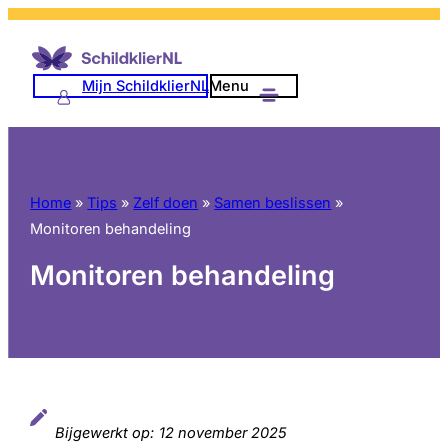
Ga
naar
de
Mijn SchildklierNL
Menu
inhoud
Home
»
Tips
»
Zelf doen
»
Samen beslissen
»
Monitoren behandeling
Monitoren behandeling
Bijgewerkt op:
12 november 2025