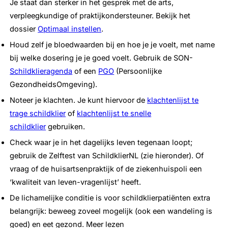
Je staat dan sterker in het gesprek met de arts,
verpleegkundige of praktijkondersteuner. Bekijk het
dossier
Optimaal instellen
.
Houd zelf je bloedwaarden bij en hoe je je voelt, met name
bij welke dosering je je goed voelt. Gebruik de SON-
Schildklieragenda
of een
PGO
(Persoonlijke
GezondheidsOmgeving).
Noteer je klachten. Je kunt hiervoor de
klachtenlijst te
trage schildklier
of
klachtenlijst te snelle
schildklier
gebruiken.
Check waar je in het dagelijks leven tegenaan loopt;
gebruik de Zelftest van SchildklierNL (zie hieronder). Of
vraag of de huisartsenpraktijk of de ziekenhuispoli een
‘kwaliteit van leven-vragenlijst’ heeft.
De lichamelijke conditie is voor schildklierpatiënten extra
belangrijk: beweeg zoveel mogelijk (ook een wandeling is
goed) en eet gezond. Meer lezen